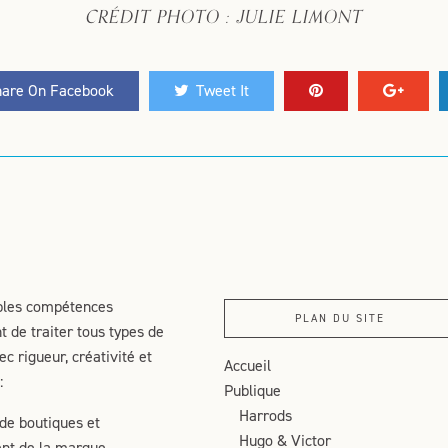
CRÉDIT PHOTO : JULIE LIMONT
are On Facebook
Tweet It
ples compétences
PLAN DU SITE
 de traiter tous types de
ec rigueur, créativité et
Accueil
:
Publique
Harrods
de boutiques et
Hugo & Victor
nt de la marque.