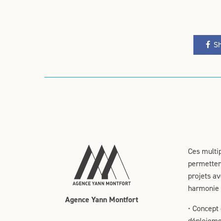
Sh
Ces multi
permettent
projets av
harmonie 
Agence Yann Montfort
• Concept 
déploieme